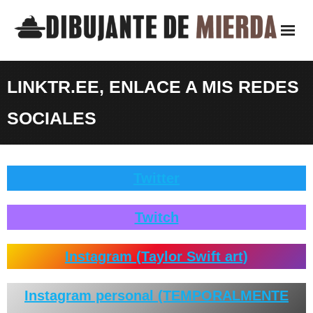
Saltar
al
contenido
LINKTR.EE, ENLACE A MIS REDES
SOCIALES
Twitter
Twitch
Instagram (Taylor Swift art)
Instagram personal (TEMPORALMENTE