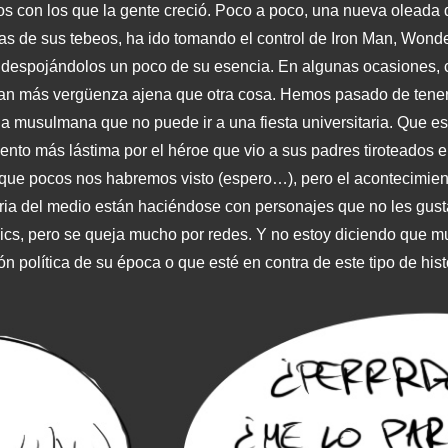
nos con los que la gente creció. Poco a poco, una nueva oleada 
as de sus tebeos, ha ido tomando el control de Iron Man, Won
, despojándolos un poco de su esencia. En algunas ocasiones, 
 dan más vergüenza ajena que otra cosa. Hemos pasado de tene
la musulmana que no puede ir a una fiesta universitaria. Que es
ento más lástima por el héroe que vio a sus padres tiroteados e
a que pocos nos habremos visto (espero…), pero el acontecimient
toria del medio están haciéndose con personajes que no les gu
mics, pero se queja mucho por redes. Y no estoy diciendo que 
n política de su época o que esté en contra de este tipo de hist