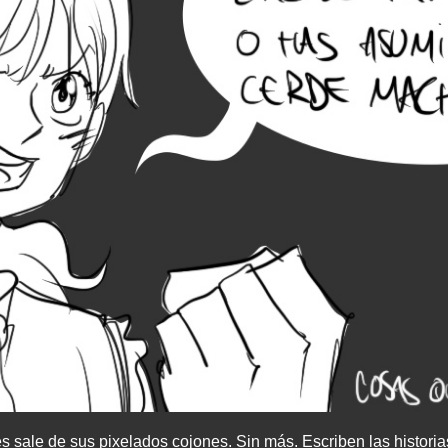
sale de sus pixelados cojones. Sin más. Escriben las historias 