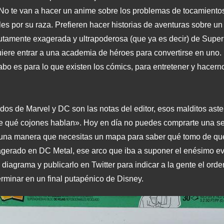
. No te van a hacer un anime sobre los problemas de tocamient
s por su raza. Prefieren hacer historias de aventuras sobre un 
solutamente exagerada y ultrapoderosa (que ya es decir) de Su
iere entrar a una academia de héroes para convertirse en uno. 
cabo es para lo que existen los cómics, para entretener y hacern
 de Marvel y DC son las notas del editor, esos malditos asteri
e qué cojones hablan». Hoy en día no puedes comprarte una ser
e una manera que necesitas un mapa para saber qué tomo de qué s
gerado en DC Metal, ese arco que iba a suponer el enésimo even
 diagrama y publicarlo en Twitter para indicar a la gente el orde
erminar en un final putapénico de Disney.