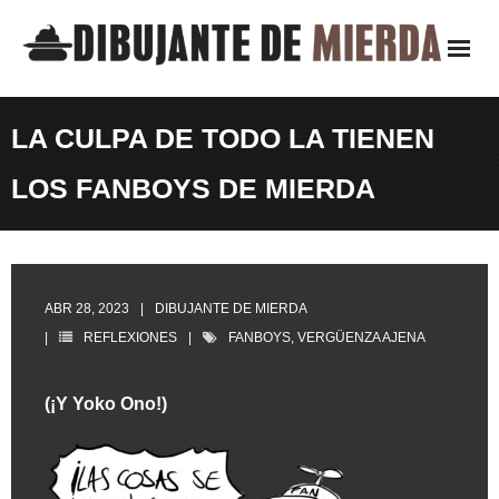
Saltar
al
contenido
LA CULPA DE TODO LA TIENEN
LOS FANBOYS DE MIERDA
ABR 28, 2023
DIBUJANTE DE MIERDA
REFLEXIONES
FANBOYS
,
VERGÜENZA AJENA
(¡Y Yoko Ono!)